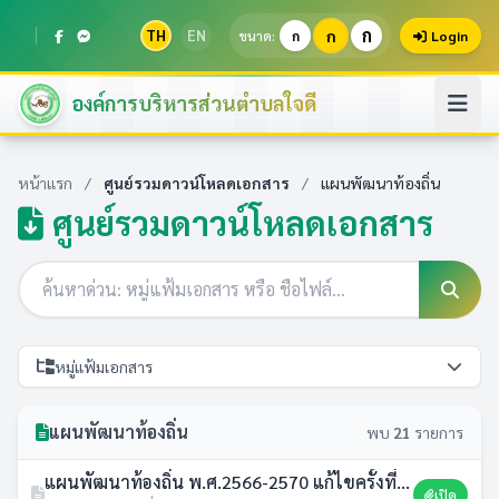
ก
TH
EN
ก
ขนาด:
ก
Login
องค์การบริหารส่วนตำบลใจดี
หน้าแรก
/
ศูนย์รวมดาวน์โหลดเอกสาร
/
แผนพัฒนาท้องถิ่น
ศูนย์รวมดาวน์โหลดเอกสาร
หมู่แฟ้มเอกสาร
แผนพัฒนาท้องถิ่น
พบ
21
รายการ
แผนพัฒนาท้องถิ่น พ.ศ.2566-2570 แก้ไขครั้งที่ 1/2569
เปิด