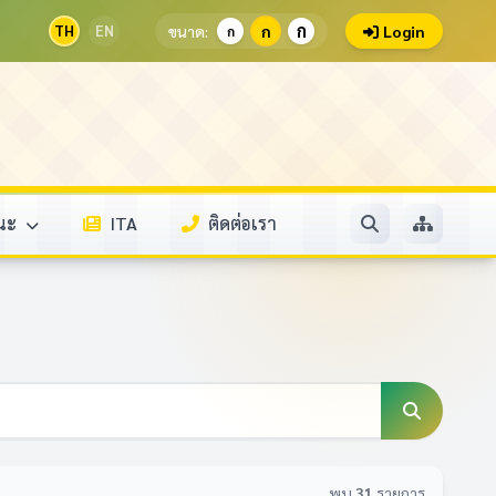
ก
TH
EN
ขนาด:
ก
Login
ก
รณะ
ITA
ติดต่อเรา
พบ
31
รายการ