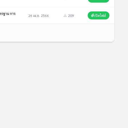
มาตรฐาน การ
26 เม.ย. 2566
209
เปิดไฟล์